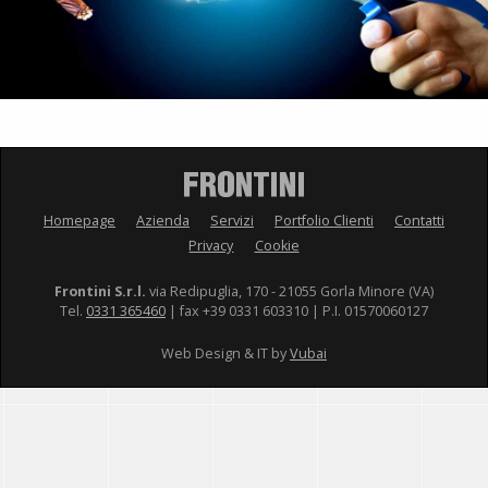
Homepage
Azienda
Servizi
Portfolio Clienti
Contatti
Privacy
Cookie
Frontini S.r.l.
via Redipuglia, 170 - 21055 Gorla Minore (VA)
Tel.
0331 365460
| fax +39 0331 603310 | P.I. 01570060127
Web Design & IT by
Vubai