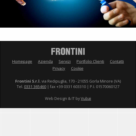
Homepage
Azienda
Servizi
Portfolio Clienti
Contatti
Privacy
Cookie
Frontini S.r.l.
via Redipuglia, 170 - 21055 Gorla Minore (VA)
Tel.
0331 365460
| fax +39 0331 603310 | P.I. 01570060127
Web Design & IT by
Vubai